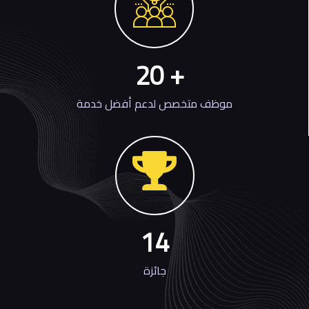
20
+
موظف متخصص لدعم أفضل خدمة
14
جائزة