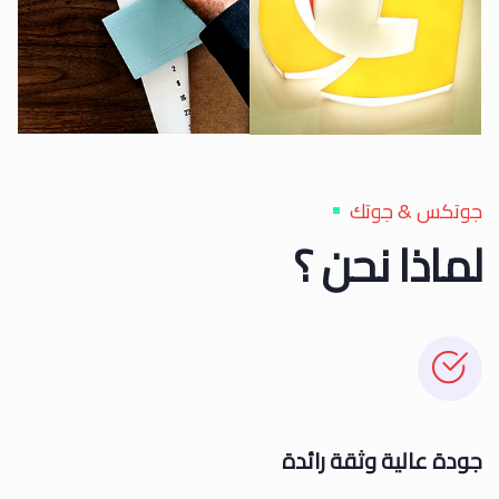
جوتكس & جوتك
لماذا نحن ؟
جودة عالیة وثقة رائدة