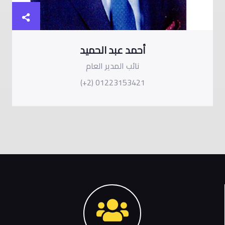
أحمد عبد الحميد
نائب المدير العام
(+2) 01223153421