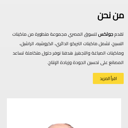
من نحن
تقدم
جوتكس
للسوق المصري مجموعة متطورة من ماكینات
النسیج، تشمل ماكینات التریكو الدائري، الكروشیه، الراشیل،
وماكینات الصباغة والتجھیز. ھدفنا نوفر حلول متكاملة تساعد
المصانع على تحسین الجودة وزیادة الإنتاج.
اقرأ المزيد